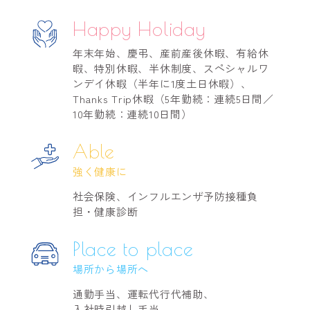
Happy Holiday
年末年始、慶弔、産前産後休暇、有給休
暇、
特別休暇、半休制度、スペシャルワ
ンデイ休暇（半年に1度土日休暇）、
Thanks Trip休暇（5年勤続：連続5日間／
10年勤続：連続10日間）
Able
強く健康に
社会保険、インフルエンザ予防接種負
担・健康診断
Place to place
場所から場所へ
通勤手当、運転代行代補助、
入社時引越し手当