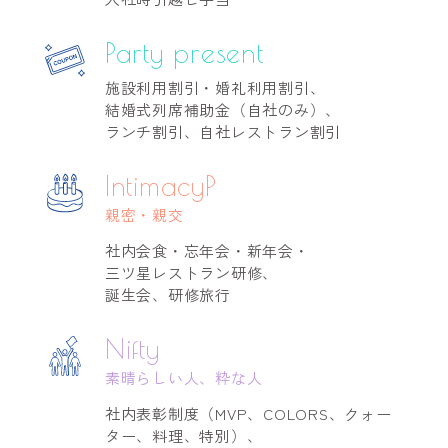
Party present
施設利用割引・婚礼利用割引、
結婚式列席補助金（自社のみ）、
ランチ割引、自社レストラン割引
IntimacyP
親密・親交
社内会食・忘年会・新年会・
三ツ星レストラン研修、
誕生会、研修旅行
Nifty
素晴らしい人、粋な人
社内表彰制度（MVP、COLORS、クォー
ター、料理、特別）、