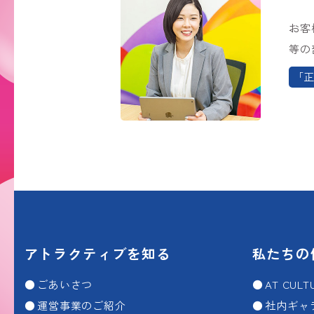
お客
等の
「正
アトラクティブを知る
私たちの
ごあいさつ
AT CUL
運営事業のご紹介
社内ギャ