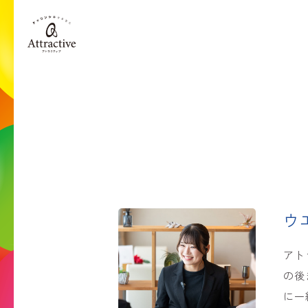
ウ
アト
の後
に一