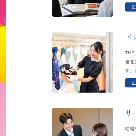
「正
ド
TH
当を
す。
「正
サ
結婚