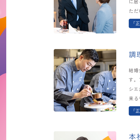
に居
ただ
「正
調
結婚
す。
シエ
来る
「正
本